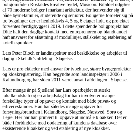
boligområde i Roskildes kreative bydel, Musicon. Bifaldet udgøres
af 70 moderne boliger i markant arkitektur, der henvender sig til
både børnefamilier, studerende og seniorer. Boligerne fordeler sig på
tre bygninger der er henholdsvis 4, 5 og 6 etager højt, og projektet
forventes færdigbygget i 2019. I dette spændende boligprojekt har
Ditte haft den daglige kontakt med entreprenøren og blandt andet
haft ansvaret for afsætning af modullinjer, stålskelet og etablering af
kotefikspunkter.
Lars Peter Bloch er landinspektør med beskikkelse og arbejder til
daglig i Skel.dk’s afdeling i Slagelse.
Lars er projektleder med ansvar for typehuse, større byggeprojekter
og kloakregistrering. Han begyndte som landinspektør i 2006 i
Kalundborg og har siden 2011 været ansat i afdelingen i Slagelse.
Efter mange år på Sjælland har Lars oparbejdet et stærkt
lokalkendskab og en arbejdsdag for ham involverer mange
forskellige typer af opgaver og kontakt med både privat- og
erhvervskunder. Han har således mange opgaver for
forsyningsbranchen i Kalundborg, Slagelse, Næstved, Sorø og
Lejre. Her har han primært til opgave at indmåle kloakker. Det er
både i forbindelse med opdatering af kundens database over
eksisterende kloakker og ved etablering af nye kloakker.