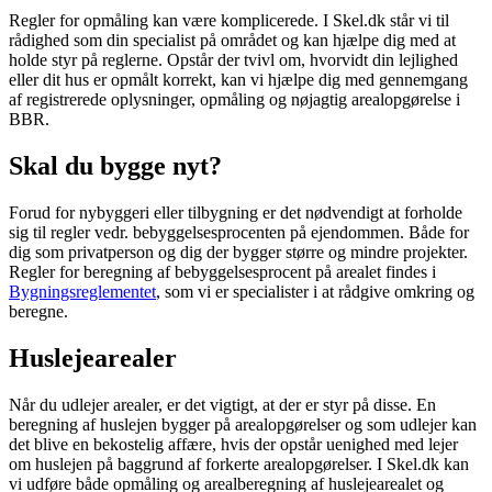
Regler for opmåling kan være komplicerede. I Skel.dk står vi til
rådighed som din specialist på området og kan hjælpe dig med at
holde styr på reglerne. Opstår der tvivl om, hvorvidt din lejlighed
eller dit hus er opmålt korrekt, kan vi hjælpe dig med gennemgang
af registrerede oplysninger, opmåling og nøjagtig arealopgørelse i
BBR.
Skal du bygge nyt?
Forud for nybyggeri eller tilbygning er det nødvendigt at forholde
sig til regler vedr. bebyggelsesprocenten på ejendommen. Både for
dig som privatperson og dig der bygger større og mindre projekter.
Regler for beregning af bebyggelsesprocent på arealet findes i
Bygningsreglementet
, som vi er specialister i at rådgive omkring og
beregne.
Huslejearealer
Når du udlejer arealer, er det vigtigt, at der er styr på disse. En
beregning af huslejen bygger på arealopgørelser og som udlejer kan
det blive en bekostelig affære, hvis der opstår uenighed med lejer
om huslejen på baggrund af forkerte arealopgørelser. I Skel.dk kan
vi udføre både opmåling og arealberegning af huslejearealet og