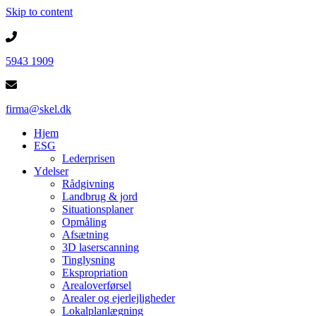
Skip to content
5943 1909
firma@skel.dk
Hjem
ESG
Lederprisen
Ydelser
Rådgivning
Landbrug & jord
Situationsplaner
Opmåling
Afsætning
3D laserscanning
Tinglysning
Ekspropriation
Arealoverførsel
Arealer og ejerlejligheder
Lokalplanlægning