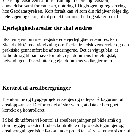
Ejerlejlighedsloven samt fremstilling af ejerlejlighedskort,
anmeldelse samt fortegnelser, notering i Tingbogen og registrering
hos Geodatastyrelsen. Kort fortalt kan vi som din rådgiver følge dig
hele vejen og sikre, at dit projekt kommer helt og sikkert i mål.
Ejerlejlighedsarealer der skal ændres
Skal en ejendom med registrerede ejerlejligheder ændres, kan
Skel.dk bistå med rådgivning om Ejerlejlighedslovens regler og den
praktiske gennemførelse af ændringerne. Det er vigtigt bl.a. at
forholde sig til panthaverforhold, ejendommens fordelingstal,
betydningen af servitutter og ejendommens vedtægter m.m.
Kontrol af arealberegninger
Ejendomme og byggeprojekter sælges og udlejes på baggrund af
arealopgørelser. Derfor er det af stor værdi, at data er beregnet
korrekt og kontrolleret.
I Skel.dk udfører vi kontrol af arealberegninger på både små og
store byggeprojekter. Lad os kontrollere dit projekts tegninger og
arealberegninger både før og under projektet, så vi sammen sikrer, at