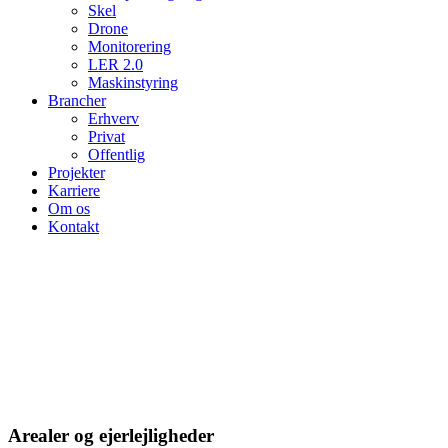
Skel
Drone
Monitorering
LER 2.0
Maskinstyring
Brancher
Erhverv
Privat
Offentlig
Projekter
Karriere
Om os
Kontakt
Arealer og ejerlejligheder