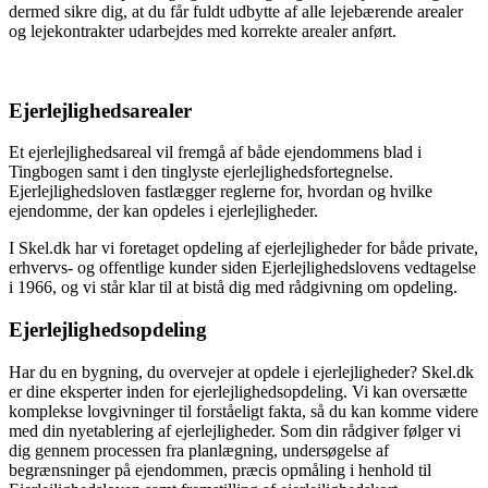
dermed sikre dig, at du får fuldt udbytte af alle lejebærende arealer
og lejekontrakter udarbejdes med korrekte arealer anført.
Ejerlejlighedsarealer
Et ejerlejlighedsareal vil fremgå af både ejendommens blad i
Tingbogen samt i den tinglyste ejerlejlighedsfortegnelse.
Ejerlejlighedsloven fastlægger reglerne for, hvordan og hvilke
ejendomme, der kan opdeles i ejerlejligheder.
I Skel.dk har vi foretaget opdeling af ejerlejligheder for både private,
erhvervs- og offentlige kunder siden Ejerlejlighedslovens vedtagelse
i 1966, og vi står klar til at bistå dig med rådgivning om opdeling.
Ejerlejlighedsopdeling
Har du en bygning, du overvejer at opdele i ejerlejligheder? Skel.dk
er dine eksperter inden for ejerlejlighedsopdeling. Vi kan oversætte
komplekse lovgivninger til forståeligt fakta, så du kan komme videre
med din nyetablering af ejerlejligheder. Som din rådgiver følger vi
dig gennem processen fra planlægning, undersøgelse af
begrænsninger på ejendommen, præcis opmåling i henhold til