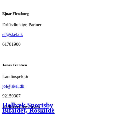
Ejnar Flensborg
Driftsdirektør, Partner
ef@skel.dk
61781900
Jonas Frantsen
Landinspektør
jof@skel.dk
92159307
Holbæk Sportsby
Relaterede cases
Bifaldet, Roskilde