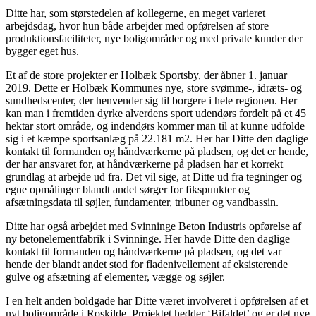
Ditte har, som størstedelen af kollegerne, en meget varieret
arbejdsdag, hvor hun både arbejder med opførelsen af store
produktionsfaciliteter, nye boligområder og med private kunder der
bygger eget hus.
Et af de store projekter er Holbæk Sportsby, der åbner 1. januar
2019. Dette er Holbæk Kommunes nye, store svømme-, idræts- og
sundhedscenter, der henvender sig til borgere i hele regionen. Her
kan man i fremtiden dyrke alverdens sport udendørs fordelt på et 45
hektar stort område, og indendørs kommer man til at kunne udfolde
sig i et kæmpe sportsanlæg på 22.181 m2. Her har Ditte den daglige
kontakt til formanden og håndværkerne på pladsen, og det er hende,
der har ansvaret for, at håndværkerne på pladsen har et korrekt
grundlag at arbejde ud fra. Det vil sige, at Ditte ud fra tegninger og
egne opmålinger blandt andet sørger for fikspunkter og
afsætningsdata til søjler, fundamenter, tribuner og vandbassin.
Ditte har også arbejdet med Svinninge Beton Industris opførelse af
ny betonelementfabrik i Svinninge. Her havde Ditte den daglige
kontakt til formanden og håndværkerne på pladsen, og det var
hende der blandt andet stod for fladenivellement af eksisterende
gulve og afsætning af elementer, vægge og søjler.
I en helt anden boldgade har Ditte været involveret i opførelsen af et
nyt boligområde i Roskilde. Projektet hedder ‘Bifaldet’ og er det nye