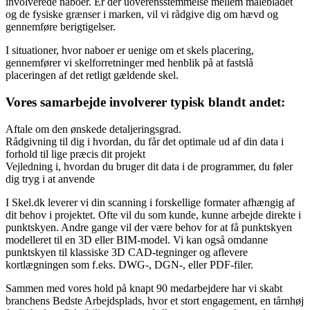
involverede naboer. Er der uoverensstemmelse mellem målebladet
og de fysiske grænser i marken, vil vi rådgive dig om hævd og
gennemføre berigtigelser.
I situationer, hvor naboer er uenige om et skels placering,
gennemfører vi skelforretninger med henblik på at fastslå
placeringen af det retligt gældende skel.
Vores samarbejde involverer typisk blandt andet:
Aftale om den ønskede detaljeringsgrad.
Rådgivning til dig i hvordan, du får det optimale ud af din data i
forhold til lige præcis dit projekt
Vejledning i, hvordan du bruger dit data i de programmer, du føler
dig tryg i at anvende
I Skel.dk leverer vi din scanning i forskellige formater afhængig af
dit behov i projektet. Ofte vil du som kunde, kunne arbejde direkte i
punktskyen. Andre gange vil der være behov for at få punktskyen
modelleret til en 3D eller BIM-model. Vi kan også omdanne
punktskyen til klassiske 3D CAD-tegninger og aflevere
kortlægningen som f.eks. DWG-, DGN-, eller PDF-filer.
Sammen med vores hold på knapt 90 medarbejdere har vi skabt
branchens Bedste Arbejdsplads, hvor et stort engagement, en tårnhøj