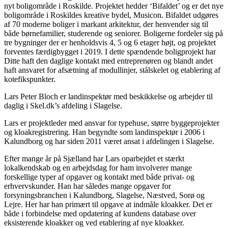
nyt boligområde i Roskilde. Projektet hedder ‘Bifaldet’ og er det nye
boligområde i Roskildes kreative bydel, Musicon. Bifaldet udgøres
af 70 moderne boliger i markant arkitektur, der henvender sig til
både børnefamilier, studerende og seniorer. Boligerne fordeler sig på
tre bygninger der er henholdsvis 4, 5 og 6 etager højt, og projektet
forventes færdigbygget i 2019. I dette spændende boligprojekt har
Ditte haft den daglige kontakt med entreprenøren og blandt andet
haft ansvaret for afsætning af modullinjer, stålskelet og etablering af
kotefikspunkter.
Lars Peter Bloch er landinspektør med beskikkelse og arbejder til
daglig i Skel.dk’s afdeling i Slagelse.
Lars er projektleder med ansvar for typehuse, større byggeprojekter
og kloakregistrering. Han begyndte som landinspektør i 2006 i
Kalundborg og har siden 2011 været ansat i afdelingen i Slagelse.
Efter mange år på Sjælland har Lars oparbejdet et stærkt
lokalkendskab og en arbejdsdag for ham involverer mange
forskellige typer af opgaver og kontakt med både privat- og
erhvervskunder. Han har således mange opgaver for
forsyningsbranchen i Kalundborg, Slagelse, Næstved, Sorø og
Lejre. Her har han primært til opgave at indmåle kloakker. Det er
både i forbindelse med opdatering af kundens database over
eksisterende kloakker og ved etablering af nye kloakker.