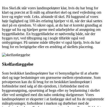
Hos Skel.dk står vores landinspektører klar, hvis du har brug for
klart og præcist at få målt og afmærket skel og med vejledning om
love og regler vedr. f.eks. afstande til skel. På baggrund af vores
høje faglighed og 100-års erfaring hjælper vi til, når der skal sættes
skel på en ejendom. Vi sikrer også, at du har et korrekt grundlag at
bygge ud fra og hjælper gerne med udarbejdelse af ansøgning om
byggetilladelse. En byggetilladelse er nødvendig både, når der
bygges nyt, ved tilbygning og i nogle tilfælde også ved
ombygninger. På samme måde tilbyder vi også hjælp, hvis du har
brug for en berigtigelse eller en ændring af skellets placering.
Skelfastlæggelse
Som beskikket landinspektører har vi bemyndigelse til at afsætte
skel og tage beslutninger om grænserne mellem ejendomme. Som
privatperson kan du få brug for en beskikket landinspektør i
forbindelse med salg af din ejendom, i forbindelse med en
byggeansøgning, opsætning af hegn eller ny beplantning i skellet
eller ved uenighed med din nabo omkring skelgrænser. Vores
landinspektører er eksperter i at fastlægge skel ud fra de registrerede
måloplysninger, forholdene i marken og drøftelser med de