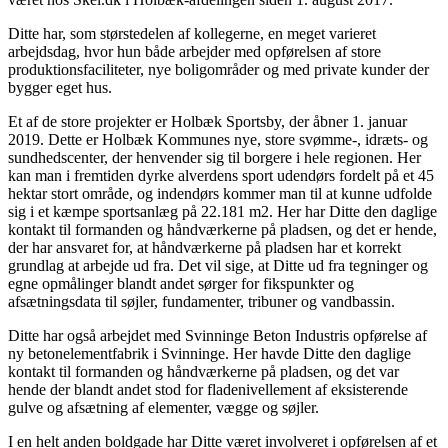
Ditte har, som størstedelen af kollegerne, en meget varieret
arbejdsdag, hvor hun både arbejder med opførelsen af store
produktionsfaciliteter, nye boligområder og med private kunder der
bygger eget hus.
Et af de store projekter er Holbæk Sportsby, der åbner 1. januar
2019. Dette er Holbæk Kommunes nye, store svømme-, idræts- og
sundhedscenter, der henvender sig til borgere i hele regionen. Her
kan man i fremtiden dyrke alverdens sport udendørs fordelt på et 45
hektar stort område, og indendørs kommer man til at kunne udfolde
sig i et kæmpe sportsanlæg på 22.181 m2. Her har Ditte den daglige
kontakt til formanden og håndværkerne på pladsen, og det er hende,
der har ansvaret for, at håndværkerne på pladsen har et korrekt
grundlag at arbejde ud fra. Det vil sige, at Ditte ud fra tegninger og
egne opmålinger blandt andet sørger for fikspunkter og
afsætningsdata til søjler, fundamenter, tribuner og vandbassin.
Ditte har også arbejdet med Svinninge Beton Industris opførelse af
ny betonelementfabrik i Svinninge. Her havde Ditte den daglige
kontakt til formanden og håndværkerne på pladsen, og det var
hende der blandt andet stod for fladenivellement af eksisterende
gulve og afsætning af elementer, vægge og søjler.
I en helt anden boldgade har Ditte været involveret i opførelsen af et