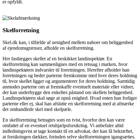
er opfyldt.
Skelforretning
Skel.dk kan, i tilfælde af uenighed mellem naboer om beliggenhed
af ejendomsgrænser, afholde en skelforretning.
Her fastlægges skellet af en beskikket landinspektør. En
skelforretning kan sammenlignes med en retssag i marken, hvor
landinspektøren indvarsler til forretningen. Herefter afholder han
forretningen og beder parterne fremkomme med hver deres holdning
til, hvor skellet ligger og argumenterer for deres holdning. Samtidig
anmodes parterne om at fremskaffe eventuelt materiale eller vidner,
der kan underbygge den enkeltes påstand om skellets beliggenhed.
Landinspektøren skal søge at opnå enighed. Hvad enten han forliger
parterne eller ej, skal han afslutte en skelforretning med at afmærke
det omhandlede skel med skelpæle.
En skelforretning betragtes som en tvist, hvorfor den kan være
omfattet af en eventuel retshjælpsforsikring. Vi anbefaler altid
indledningsvist at tage kontakt til en advokat, der kan få bekræftet,
at forsikringen dækker, forinden selve skelforretningen igangsættes.