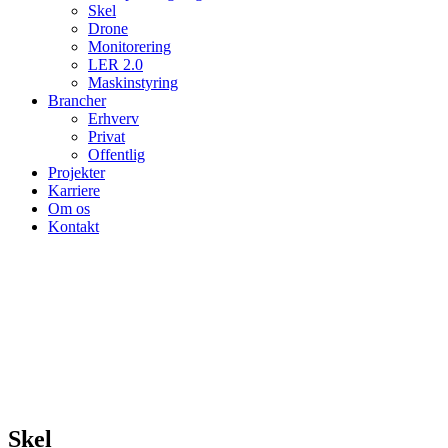
Skel
Drone
Monitorering
LER 2.0
Maskinstyring
Brancher
Erhverv
Privat
Offentlig
Projekter
Karriere
Om os
Kontakt
Skel