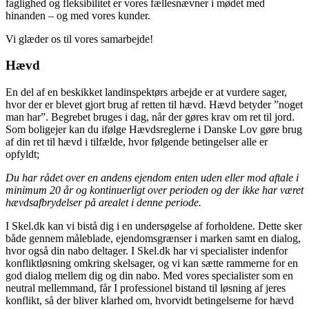
faglighed og fleksibilitet er vores fællesnævner i mødet med
hinanden – og med vores kunder.
Vi glæder os til vores samarbejde!
Hævd
En del af en beskikket landinspektørs arbejde er at vurdere sager,
hvor der er blevet gjort brug af retten til hævd. Hævd betyder ”noget
man har”. Begrebet bruges i dag, når der gøres krav om ret til jord.
Som boligejer kan du ifølge Hævdsreglerne i Danske Lov gøre brug
af din ret til hævd i tilfælde, hvor følgende betingelser alle er
opfyldt;
Du har rådet over en andens ejendom enten uden eller mod aftale i
minimum 20 år og kontinuerligt over perioden og der ikke har været
hævdsafbrydelser på arealet i denne periode.
I Skel.dk kan vi bistå dig i en undersøgelse af forholdene. Dette sker
både gennem måleblade, ejendomsgrænser i marken samt en dialog,
hvor også din nabo deltager. I Skel.dk har vi specialister indenfor
konfliktløsning omkring skelsager, og vi kan sætte rammerne for en
god dialog mellem dig og din nabo. Med vores specialister som en
neutral mellemmand, får I professionel bistand til løsning af jeres
konflikt, så der bliver klarhed om, hvorvidt betingelserne for hævd