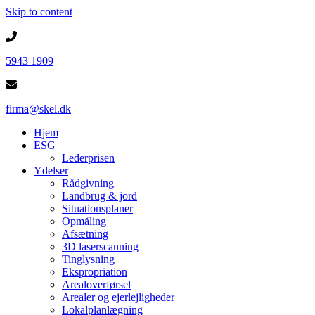
Skip to content
5943 1909
firma@skel.dk
Hjem
ESG
Lederprisen
Ydelser
Rådgivning
Landbrug & jord
Situationsplaner
Opmåling
Afsætning
3D laserscanning
Tinglysning
Ekspropriation
Arealoverførsel
Arealer og ejerlejligheder
Lokalplanlægning