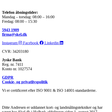
Telefon åbningstider:
Mandag – torsdag: 08:00 – 16:00
Fredag: 08:00 – 15:30
5943 1909
firma@skel.dk
Instagram
Facebook
Linkedin
CVR: 34203180
Jyske Bank
Reg. nr. 7411
Konto nr. 1027574
GDPR
Cookie- og privatlivspolitik
Vi er certificeret efter ISO 9001 & ISO 14001-standarderne.
Ditte Andresen er uddannet kort- og landmålingstekniker og har
været hos Skel.dk i Holbæk-afdelingen siden 1. august 2017.