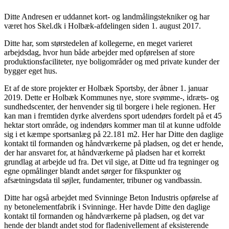
Ditte Andresen er uddannet kort- og landmålingstekniker og har
været hos Skel.dk i Holbæk-afdelingen siden 1. august 2017.
Ditte har, som størstedelen af kollegerne, en meget varieret
arbejdsdag, hvor hun både arbejder med opførelsen af store
produktionsfaciliteter, nye boligområder og med private kunder der
bygger eget hus.
Et af de store projekter er Holbæk Sportsby, der åbner 1. januar
2019. Dette er Holbæk Kommunes nye, store svømme-, idræts- og
sundhedscenter, der henvender sig til borgere i hele regionen. Her
kan man i fremtiden dyrke alverdens sport udendørs fordelt på et 45
hektar stort område, og indendørs kommer man til at kunne udfolde
sig i et kæmpe sportsanlæg på 22.181 m2. Her har Ditte den daglige
kontakt til formanden og håndværkerne på pladsen, og det er hende,
der har ansvaret for, at håndværkerne på pladsen har et korrekt
grundlag at arbejde ud fra. Det vil sige, at Ditte ud fra tegninger og
egne opmålinger blandt andet sørger for fikspunkter og
afsætningsdata til søjler, fundamenter, tribuner og vandbassin.
Ditte har også arbejdet med Svinninge Beton Industris opførelse af
ny betonelementfabrik i Svinninge. Her havde Ditte den daglige
kontakt til formanden og håndværkerne på pladsen, og det var
hende der blandt andet stod for fladenivellement af eksisterende