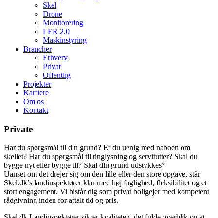
Skel
Drone
Monitorering
LER 2.0
Maskinstyring
Brancher
Erhverv
Privat
Offentlig
Projekter
Karriere
Om os
Kontakt
Private
Har du spørgsmål til din grund? Er du uenig med naboen om
skellet? Har du spørgsmål til tinglysning og servitutter? Skal du
bygge nyt eller bygge til? Skal din grund udstykkes?
Uanset om det drejer sig om den lille eller den store opgave, står
Skel.dk’s landinspektører klar med høj faglighed, fleksibilitet og et
stort engagement. Vi bistår dig som privat boligejer med kompetent
rådgivning inden for aftalt tid og pris.
Skel.dk Landinspektører sikrer kvaliteten, det fulde overblik og at