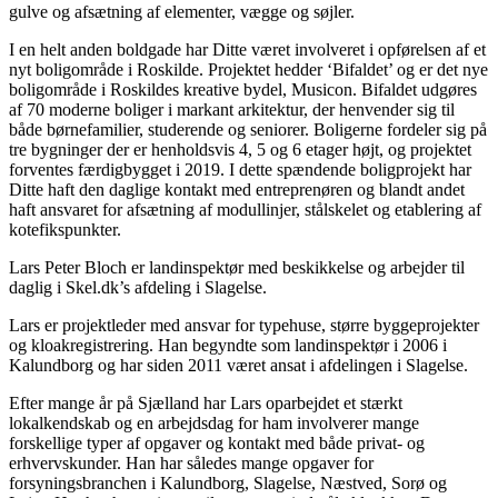
gulve og afsætning af elementer, vægge og søjler.
I en helt anden boldgade har Ditte været involveret i opførelsen af et
nyt boligområde i Roskilde. Projektet hedder ‘Bifaldet’ og er det nye
boligområde i Roskildes kreative bydel, Musicon. Bifaldet udgøres
af 70 moderne boliger i markant arkitektur, der henvender sig til
både børnefamilier, studerende og seniorer. Boligerne fordeler sig på
tre bygninger der er henholdsvis 4, 5 og 6 etager højt, og projektet
forventes færdigbygget i 2019. I dette spændende boligprojekt har
Ditte haft den daglige kontakt med entreprenøren og blandt andet
haft ansvaret for afsætning af modullinjer, stålskelet og etablering af
kotefikspunkter.
Lars Peter Bloch er landinspektør med beskikkelse og arbejder til
daglig i Skel.dk’s afdeling i Slagelse.
Lars er projektleder med ansvar for typehuse, større byggeprojekter
og kloakregistrering. Han begyndte som landinspektør i 2006 i
Kalundborg og har siden 2011 været ansat i afdelingen i Slagelse.
Efter mange år på Sjælland har Lars oparbejdet et stærkt
lokalkendskab og en arbejdsdag for ham involverer mange
forskellige typer af opgaver og kontakt med både privat- og
erhvervskunder. Han har således mange opgaver for
forsyningsbranchen i Kalundborg, Slagelse, Næstved, Sorø og