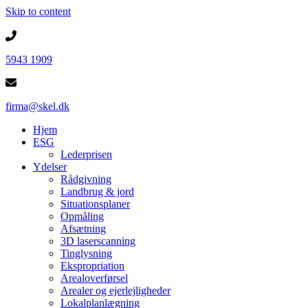
Skip to content
5943 1909
firma@skel.dk
Hjem
ESG
Lederprisen
Ydelser
Rådgivning
Landbrug & jord
Situationsplaner
Opmåling
Afsætning
3D laserscanning
Tinglysning
Ekspropriation
Arealoverførsel
Arealer og ejerlejligheder
Lokalplanlægning