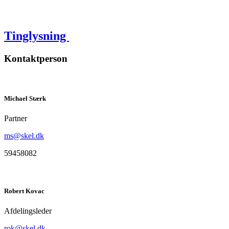
Tinglysning
Kontaktperson
Michael Stærk
Partner
ms@skel.dk
59458082
Robert Kovac
Afdelingsleder
rok@skel.dk