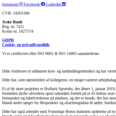
Instagram
Facebook
Linkedin
CVR: 34203180
Jyske Bank
Reg. nr. 7411
Konto nr. 1027574
GDPR
Cookie- og privatlivspolitik
Vi er certificeret efter ISO 9001 & ISO 14001-standarderne.
Ditte Andresen er uddannet kort- og landmålingstekniker og har være
Ditte har, som størstedelen af kollegerne, en meget varieret arbejdsd
Et af de store projekter er Holbæk Sportsby, der åbner 1. januar 201
fremtiden dyrke alverdens sport udendørs fordelt på et 45 hektar stor
formanden og håndværkerne på pladsen, og det er hende, der har ansvar
blandt andet sørger for fikspunkter og afsætningsdata til søjler, funda
Ditte har også arbejdet med Svinninge Beton Industris opførelse af n