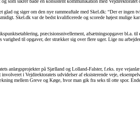
t og som sikrer både en konsistent kommunikation med Vejdirektoratet o
get glad og siger om den nye rammeaftale med Skel.dk: “Der er ingen 
idigt. Skel.dk var de bedst kvalificerede og scorede højest mulige karakt
punktsetablering, præcisionsnivellement, afsætningsopgaver bl.a. til ek
rs varighed til opgaver, der strækker sig over flere uger. Lige nu arbej
oratets anlægsprojekter på Sjælland og Lolland-Falster, f.eks. nye vej
involveret i Vejdirektoratets udvidelser af eksisterende veje, eksemp
rækning mellem Greve og Køge, hvor man gik fra seks til otte spor. End