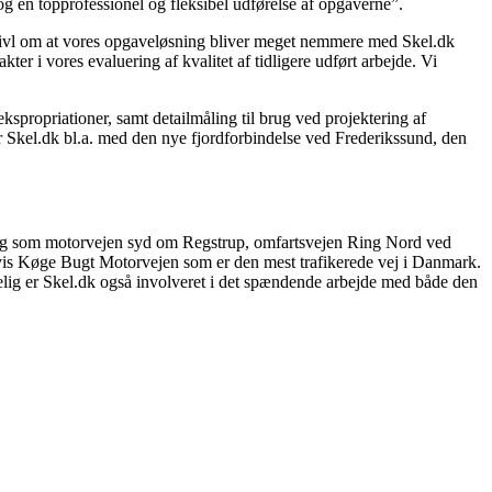
g en topprofessionel og fleksibel udførelse af opgaverne”.
tvivl om at vores opgaveløsning bliver meget nemmere med Skel.dk
er i vores evaluering af kvalitet af tidligere udført arbejde. Vi
spropriationer, samt detailmåling til brug ved projektering af
der Skel.dk bl.a. med den nye fjordforbindelse ved Frederikssund, den
anlæg som motorvejen syd om Regstrup, omfartsvejen Ring Nord ved
elvis Køge Bugt Motorvejen som er den mest trafikerede vej i Danmark.
elig er Skel.dk også involveret i det spændende arbejde med både den