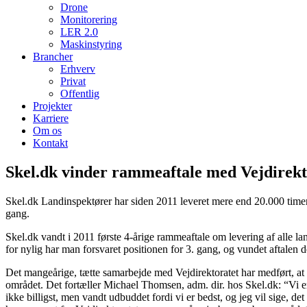
Drone
Monitorering
LER 2.0
Maskinstyring
Brancher
Erhverv
Privat
Offentlig
Projekter
Karriere
Om os
Kontakt
Skel.dk vinder rammeaftale med Vejdirekto
Skel.dk Landinspektører har siden 2011 leveret mere end 20.000 timer
gang.
Skel.dk vandt i 2011 første 4-årige rammeaftale om levering af alle la
for nylig har man forsvaret positionen for 3. gang, og vundet aftalen d
Det mangeårige, tætte samarbejde med Vejdirektoratet har medført, at 
området. Det fortæller Michael Thomsen, adm. dir. hos Skel.dk: “Vi er u
ikke billigst, men vandt udbuddet fordi vi er bedst, og jeg vil sige, d