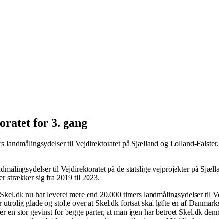
ratet for 3. gang
s landmålingsydelser til Vejdirektoratet på Sjælland og Lolland-Falste
ndmålingsydelser til Vejdirektoratet på de statslige vejprojekter på Sjæ
er strækker sig fra 2019 til 2023.
Skel.dk nu har leveret mere end 20.000 timers landmålingsydelser til V
trolig glade og stolte over at Skel.dk fortsat skal løfte en af Danmarks 
et er en stor gevinst for begge parter, at man igen har betroet Skel.dk d