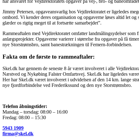
har ansvaret for Vejdirektoratets opgaver på vej-, bro- og baneområde
Jimmy Petersen, opgaveansvarlig hos Vejdirektoratet er ligeledes me
ombord. Vi kender deres organisation og opgaverne løses altid let og sm
glæder os rigtig meget til at fortsætte samarbejdet”.
Rammeaftalen med Vejdirektoratet omfatter landmålingsydelser som fiks
anlægsprojekter. Opgaverne varierer i størrelse fra opgaver på få time
nye Storstrømsbro, samt banestrækningen til Femern-forbindelsen.
Fakta om de første to rammeaftaler:
Skel.dk har gennem de seneste 8 år været involveret i alle Vejdirekt
Næstved og Nykøbing Falster Omfartsvej. Skel.dk har ligeledes været 
Her har Skel.dk været involveret i udvidelsen af den 14 km. lange st
nye fjordforbindelse ved Frederikssund og den nye Storstrømsbro.
Telefon åbningstider:
Mandag – torsdag: 08:00 – 16:00
Fredag: 08:00 – 15:30
5943 1909
firma@skel.dk