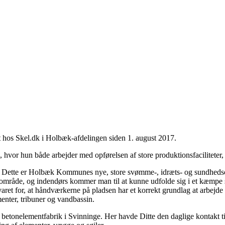
t hos Skel.dk i Holbæk-afdelingen siden 1. august 2017.
ag, hvor hun både arbejder med opførelsen af store produktionsfacilitete
9. Dette er Holbæk Kommunes nye, store svømme-, idræts- og sundhedscen
t område, og indendørs kommer man til at kunne udfolde sig i et kæmpe 
et for, at håndværkerne på pladsen har et korrekt grundlag at arbejde u
menter, tribuner og vandbassin.
y betonelementfabrik i Svinninge. Her havde Ditte den daglige kontakt