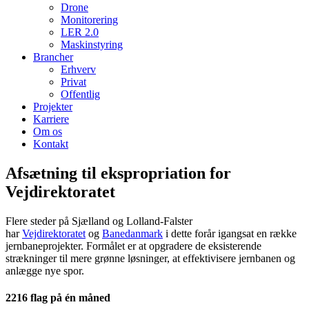
Drone
Monitorering
LER 2.0
Maskinstyring
Brancher
Erhverv
Privat
Offentlig
Projekter
Karriere
Om os
Kontakt
Afsætning til ekspropriation for
Vejdirektoratet
Flere steder på Sjælland og Lolland-Falster
har
Vejdirektoratet
og
Banedanmark
i dette forår igangsat en række
jernbaneprojekter. Formålet er at opgradere de eksisterende
strækninger til mere grønne løsninger, at effektivisere jernbanen og
anlægge nye spor.
2216 flag på én måned