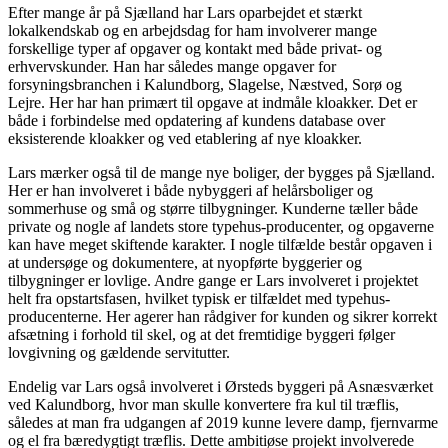
Efter mange år på Sjælland har Lars oparbejdet et stærkt
lokalkendskab og en arbejdsdag for ham involverer mange
forskellige typer af opgaver og kontakt med både privat- og
erhvervskunder. Han har således mange opgaver for
forsyningsbranchen i Kalundborg, Slagelse, Næstved, Sorø og
Lejre. Her har han primært til opgave at indmåle kloakker. Det er
både i forbindelse med opdatering af kundens database over
eksisterende kloakker og ved etablering af nye kloakker.
Lars mærker også til de mange nye boliger, der bygges på Sjælland.
Her er han involveret i både nybyggeri af helårsboliger og
sommerhuse og små og større tilbygninger. Kunderne tæller både
private og nogle af landets store typehus-producenter, og opgaverne
kan have meget skiftende karakter. I nogle tilfælde består opgaven i
at undersøge og dokumentere, at nyopførte byggerier og
tilbygninger er lovlige. Andre gange er Lars involveret i projektet
helt fra opstartsfasen, hvilket typisk er tilfældet med typehus-
producenterne. Her agerer han rådgiver for kunden og sikrer korrekt
afsætning i forhold til skel, og at det fremtidige byggeri følger
lovgivning og gældende servitutter.
Endelig var Lars også involveret i Ørsteds byggeri på Asnæsværket
ved Kalundborg, hvor man skulle konvertere fra kul til træflis,
således at man fra udgangen af 2019 kunne levere damp, fjernvarme
og el fra bæredygtigt træflis. Dette ambitiøse projekt involverede