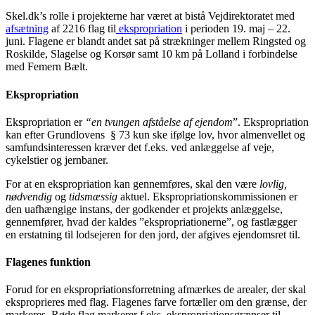
Skel.dk’s rolle i projekterne har været at bistå Vejdirektoratet med
afsætning
af 2216 flag til
ekspropriation
i perioden 19. maj – 22.
juni. Flagene er blandt andet sat på strækninger mellem Ringsted og
Roskilde, Slagelse og Korsør samt 10 km på Lolland i forbindelse
med Femern Bælt.
Ekspropriation
Ekspropriation er
“en tvungen afståelse af ejendom
”. Ekspropriation
kan efter Grundlovens § 73 kun ske ifølge lov, hvor almenvellet og
samfundsinteressen kræver det f.eks. ved anlæggelse af veje,
cykelstier og jernbaner.
For at en ekspropriation kan gennemføres, skal den være
lovlig,
nødvendig
og
tidsmæssig
aktuel. Ekspropriationskommissionen er
den uafhængige instans, der godkender et projekts anlæggelse,
gennemfører, hvad der kaldes ”ekspropriationerne”, og fastlægger
en erstatning til lodsejeren for den jord, der afgives ejendomsret til.
Flagenes funktion
Forud for en ekspropriationsforretning afmærkes de arealer, der skal
eksproprieres med flag. Flagenes farve fortæller om den grænse, der
markeres. Røde flag markerer f.eks. ekspropriationsgrænser til