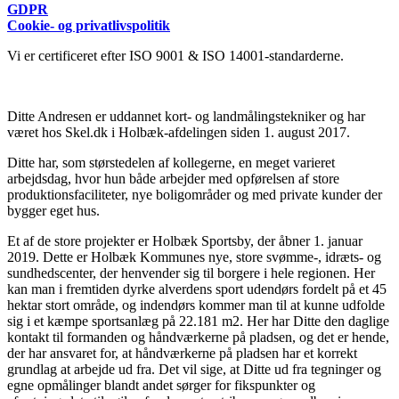
GDPR
Cookie- og privatlivspolitik
Vi er certificeret efter ISO 9001 & ISO 14001-standarderne.
Ditte Andresen er uddannet kort- og landmålingstekniker og har
været hos Skel.dk i Holbæk-afdelingen siden 1. august 2017.
Ditte har, som størstedelen af kollegerne, en meget varieret
arbejdsdag, hvor hun både arbejder med opførelsen af store
produktionsfaciliteter, nye boligområder og med private kunder der
bygger eget hus.
Et af de store projekter er Holbæk Sportsby, der åbner 1. januar
2019. Dette er Holbæk Kommunes nye, store svømme-, idræts- og
sundhedscenter, der henvender sig til borgere i hele regionen. Her
kan man i fremtiden dyrke alverdens sport udendørs fordelt på et 45
hektar stort område, og indendørs kommer man til at kunne udfolde
sig i et kæmpe sportsanlæg på 22.181 m2. Her har Ditte den daglige
kontakt til formanden og håndværkerne på pladsen, og det er hende,
der har ansvaret for, at håndværkerne på pladsen har et korrekt
grundlag at arbejde ud fra. Det vil sige, at Ditte ud fra tegninger og
egne opmålinger blandt andet sørger for fikspunkter og