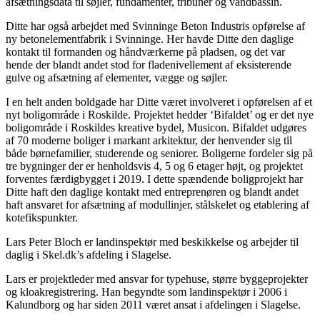
afsætningsdata til søjler, fundamenter, tribuner og vandbassin.
Ditte har også arbejdet med Svinninge Beton Industris opførelse af
ny betonelementfabrik i Svinninge. Her havde Ditte den daglige
kontakt til formanden og håndværkerne på pladsen, og det var
hende der blandt andet stod for fladenivellement af eksisterende
gulve og afsætning af elementer, vægge og søjler.
I en helt anden boldgade har Ditte været involveret i opførelsen af et
nyt boligområde i Roskilde. Projektet hedder ‘Bifaldet’ og er det nye
boligområde i Roskildes kreative bydel, Musicon. Bifaldet udgøres
af 70 moderne boliger i markant arkitektur, der henvender sig til
både børnefamilier, studerende og seniorer. Boligerne fordeler sig på
tre bygninger der er henholdsvis 4, 5 og 6 etager højt, og projektet
forventes færdigbygget i 2019. I dette spændende boligprojekt har
Ditte haft den daglige kontakt med entreprenøren og blandt andet
haft ansvaret for afsætning af modullinjer, stålskelet og etablering af
kotefikspunkter.
Lars Peter Bloch er landinspektør med beskikkelse og arbejder til
daglig i Skel.dk’s afdeling i Slagelse.
Lars er projektleder med ansvar for typehuse, større byggeprojekter
og kloakregistrering. Han begyndte som landinspektør i 2006 i
Kalundborg og har siden 2011 været ansat i afdelingen i Slagelse.