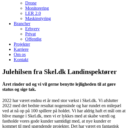
Drone
Monitorering
LER 2.0
Maskinstyring
Brancher
Erhverv
Privat
Offentlig
Projekter
Karriere
Om os
Kontakt
Julehilsen fra Skel.dk Landinspektører
Året rinder ud og vi vil gerne benytte lejligheden til at gøre
status og sige tak.
2022 har været endnu et år med stor vækst i Skel.dk. Vi afslutter
2022 med det bedste resultat nogensinde og har rundet en milepæl
ved at nå op på 100 spillere på holdet. Vi har aldrig haft et mål om at
blive mange i Skel.dk, men vi er lykkes med at skabe værdi og
fastholde vores gode kunder samtidigt med, at nye kunder er
kommet til med spændende projekter. Det har været en fantastisk