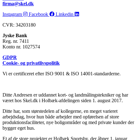
firma@skel.dk
Instagram
Facebook
Linkedin
CVR: 34203180
Jyske Bank
Reg. nr. 7411
Konto nr. 1027574
GDPR
Cookie- og privatlivspolitik
Vi er certificeret efter ISO 9001 & ISO 14001-standarderne.
Ditte Andresen er uddannet kort- og landmålingstekniker og har
været hos Skel.dk i Holbæk-afdelingen siden 1. august 2017.
Ditte har, som størstedelen af kollegerne, en meget varieret
arbejdsdag, hvor hun både arbejder med opførelsen af store
produktionsfaciliteter, nye boligområder og med private kunder der
bygger eget hus.
Et af de store projekter er Holbæk Sportsby, der åbner 1. januar