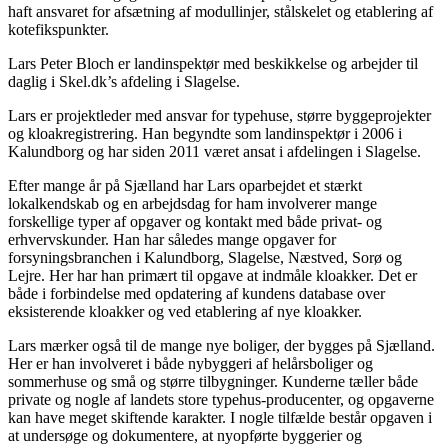
haft ansvaret for afsætning af modullinjer, stålskelet og etablering af
kotefikspunkter.
Lars Peter Bloch er landinspektør med beskikkelse og arbejder til
daglig i Skel.dk’s afdeling i Slagelse.
Lars er projektleder med ansvar for typehuse, større byggeprojekter
og kloakregistrering. Han begyndte som landinspektør i 2006 i
Kalundborg og har siden 2011 været ansat i afdelingen i Slagelse.
Efter mange år på Sjælland har Lars oparbejdet et stærkt
lokalkendskab og en arbejdsdag for ham involverer mange
forskellige typer af opgaver og kontakt med både privat- og
erhvervskunder. Han har således mange opgaver for
forsyningsbranchen i Kalundborg, Slagelse, Næstved, Sorø og
Lejre. Her har han primært til opgave at indmåle kloakker. Det er
både i forbindelse med opdatering af kundens database over
eksisterende kloakker og ved etablering af nye kloakker.
Lars mærker også til de mange nye boliger, der bygges på Sjælland.
Her er han involveret i både nybyggeri af helårsboliger og
sommerhuse og små og større tilbygninger. Kunderne tæller både
private og nogle af landets store typehus-producenter, og opgaverne
kan have meget skiftende karakter. I nogle tilfælde består opgaven i
at undersøge og dokumentere, at nyopførte byggerier og