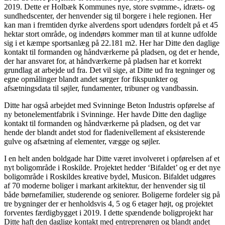
2019. Dette er Holbæk Kommunes nye, store svømme-, idræts- og
sundhedscenter, der henvender sig til borgere i hele regionen. Her
kan man i fremtiden dyrke alverdens sport udendørs fordelt på et 45
hektar stort område, og indendørs kommer man til at kunne udfolde
sig i et kæmpe sportsanlæg på 22.181 m2. Her har Ditte den daglige
kontakt til formanden og håndværkerne på pladsen, og det er hende,
der har ansvaret for, at håndværkerne på pladsen har et korrekt
grundlag at arbejde ud fra. Det vil sige, at Ditte ud fra tegninger og
egne opmålinger blandt andet sørger for fikspunkter og
afsætningsdata til søjler, fundamenter, tribuner og vandbassin.
Ditte har også arbejdet med Svinninge Beton Industris opførelse af
ny betonelementfabrik i Svinninge. Her havde Ditte den daglige
kontakt til formanden og håndværkerne på pladsen, og det var
hende der blandt andet stod for fladenivellement af eksisterende
gulve og afsætning af elementer, vægge og søjler.
I en helt anden boldgade har Ditte været involveret i opførelsen af et
nyt boligområde i Roskilde. Projektet hedder ‘Bifaldet’ og er det nye
boligområde i Roskildes kreative bydel, Musicon. Bifaldet udgøres
af 70 moderne boliger i markant arkitektur, der henvender sig til
både børnefamilier, studerende og seniorer. Boligerne fordeler sig på
tre bygninger der er henholdsvis 4, 5 og 6 etager højt, og projektet
forventes færdigbygget i 2019. I dette spændende boligprojekt har
Ditte haft den daglige kontakt med entreprenøren og blandt andet