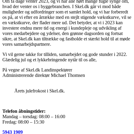
Om få dage venter 2023, og vi har alle hørt mange fugle synge om,
hvad der venter os i byggebranchen. I Skel.dk går vi mod både
muligheder og udfordringer som et samlet hold, og vi har forberedt
os på, at vi efter en årrække med en stejlt stigende vækstkurve, vil se
en vækstkurve, der flader mere ud. Det betyder, at vi i 2023 kan
investere endnu mere tid og energi i kundepleje og udvikling af
vores medarbejdere og ydelser, den grønne dagsorden og fortsat
sikre, at Skel.dk kan tiltrække og fastholde et stærkt hold til at møde
vores samarbejdspartnere.
Vi vil gerne takke for tilliden, samarbejdet og gode stunder i 2022.
Glædelig jul og et lykkebringende nytår til os alle,
På vegne af Skel.dk Landinspektører
Administrerende direktør Michael Thomsen
Årets julefrokost i Skel.dk.
Telefon åbningstider:
Mandag – torsdag: 08:00 – 16:00
Fredag: 08:00 – 15:30
5943 1909