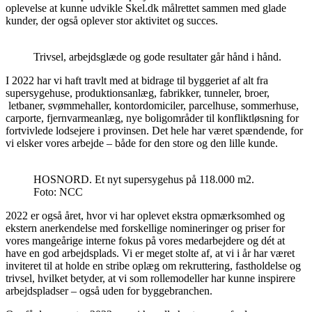
oplevelse at kunne udvikle Skel.dk målrettet sammen med glade
kunder, der også oplever stor aktivitet og succes.
Trivsel, arbejdsglæde og gode resultater går hånd i hånd.
I 2022 har vi haft travlt med at bidrage til byggeriet af alt fra
supersygehuse, produktionsanlæg, fabrikker, tunneler, broer,
letbaner, svømmehaller, kontordomiciler, parcelhuse, sommerhuse,
carporte, fjernvarmeanlæg, nye boligområder til konfliktløsning for
fortvivlede lodsejere i provinsen. Det hele har været spændende, for
vi elsker vores arbejde – både for den store og den lille kunde.
HOSNORD. Et nyt supersygehus på 118.000 m2.
Foto: NCC
2022 er også året, hvor vi har oplevet ekstra opmærksomhed og
ekstern anerkendelse med forskellige nomineringer og priser for
vores mangeårige interne fokus på vores medarbejdere og dét at
have en god arbejdsplads. Vi er meget stolte af, at vi i år har været
inviteret til at holde en stribe oplæg om rekruttering, fastholdelse og
trivsel, hvilket betyder, at vi som rollemodeller har kunne inspirere
arbejdspladser – også uden for byggebranchen.