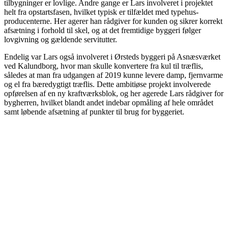
tilbygninger er lovlige. Andre gange er Lars involveret i projektet
helt fra opstartsfasen, hvilket typisk er tilfældet med typehus-
producenterne. Her agerer han rådgiver for kunden og sikrer korrekt
afsætning i forhold til skel, og at det fremtidige byggeri følger
lovgivning og gældende servitutter.
Endelig var Lars også involveret i Ørsteds byggeri på Asnæsværket
ved Kalundborg, hvor man skulle konvertere fra kul til træflis,
således at man fra udgangen af 2019 kunne levere damp, fjernvarme
og el fra bæredygtigt træflis. Dette ambitiøse projekt involverede
opførelsen af en ny kraftværksblok, og her agerede Lars rådgiver for
bygherren, hvilket blandt andet indebar opmåling af hele området
samt løbende afsætning af punkter til brug for byggeriet.