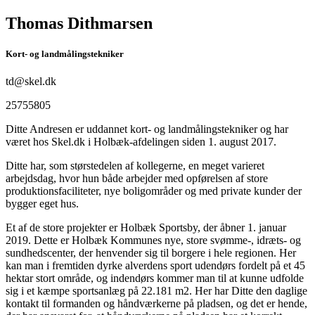
Thomas Dithmarsen
Kort- og landmålingstekniker
td@skel.dk
25755805
Ditte Andresen er uddannet kort- og landmålingstekniker og har
været hos Skel.dk i Holbæk-afdelingen siden 1. august 2017.
Ditte har, som størstedelen af kollegerne, en meget varieret
arbejdsdag, hvor hun både arbejder med opførelsen af store
produktionsfaciliteter, nye boligområder og med private kunder der
bygger eget hus.
Et af de store projekter er Holbæk Sportsby, der åbner 1. januar
2019. Dette er Holbæk Kommunes nye, store svømme-, idræts- og
sundhedscenter, der henvender sig til borgere i hele regionen. Her
kan man i fremtiden dyrke alverdens sport udendørs fordelt på et 45
hektar stort område, og indendørs kommer man til at kunne udfolde
sig i et kæmpe sportsanlæg på 22.181 m2. Her har Ditte den daglige
kontakt til formanden og håndværkerne på pladsen, og det er hende,