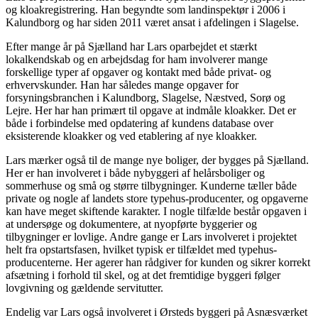
og kloakregistrering. Han begyndte som landinspektør i 2006 i
Kalundborg og har siden 2011 været ansat i afdelingen i Slagelse.
Efter mange år på Sjælland har Lars oparbejdet et stærkt
lokalkendskab og en arbejdsdag for ham involverer mange
forskellige typer af opgaver og kontakt med både privat- og
erhvervskunder. Han har således mange opgaver for
forsyningsbranchen i Kalundborg, Slagelse, Næstved, Sorø og
Lejre. Her har han primært til opgave at indmåle kloakker. Det er
både i forbindelse med opdatering af kundens database over
eksisterende kloakker og ved etablering af nye kloakker.
Lars mærker også til de mange nye boliger, der bygges på Sjælland.
Her er han involveret i både nybyggeri af helårsboliger og
sommerhuse og små og større tilbygninger. Kunderne tæller både
private og nogle af landets store typehus-producenter, og opgaverne
kan have meget skiftende karakter. I nogle tilfælde består opgaven i
at undersøge og dokumentere, at nyopførte byggerier og
tilbygninger er lovlige. Andre gange er Lars involveret i projektet
helt fra opstartsfasen, hvilket typisk er tilfældet med typehus-
producenterne. Her agerer han rådgiver for kunden og sikrer korrekt
afsætning i forhold til skel, og at det fremtidige byggeri følger
lovgivning og gældende servitutter.
Endelig var Lars også involveret i Ørsteds byggeri på Asnæsværket