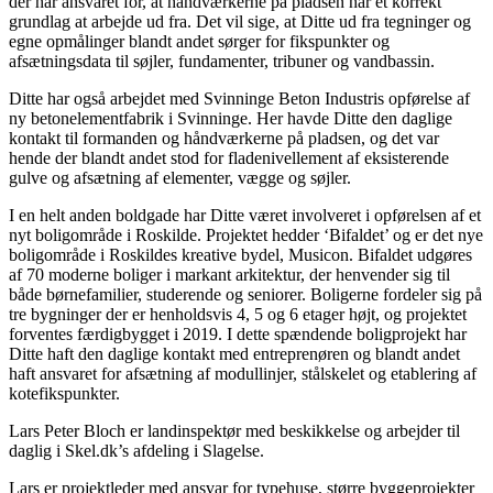
der har ansvaret for, at håndværkerne på pladsen har et korrekt
grundlag at arbejde ud fra. Det vil sige, at Ditte ud fra tegninger og
egne opmålinger blandt andet sørger for fikspunkter og
afsætningsdata til søjler, fundamenter, tribuner og vandbassin.
Ditte har også arbejdet med Svinninge Beton Industris opførelse af
ny betonelementfabrik i Svinninge. Her havde Ditte den daglige
kontakt til formanden og håndværkerne på pladsen, og det var
hende der blandt andet stod for fladenivellement af eksisterende
gulve og afsætning af elementer, vægge og søjler.
I en helt anden boldgade har Ditte været involveret i opførelsen af et
nyt boligområde i Roskilde. Projektet hedder ‘Bifaldet’ og er det nye
boligområde i Roskildes kreative bydel, Musicon. Bifaldet udgøres
af 70 moderne boliger i markant arkitektur, der henvender sig til
både børnefamilier, studerende og seniorer. Boligerne fordeler sig på
tre bygninger der er henholdsvis 4, 5 og 6 etager højt, og projektet
forventes færdigbygget i 2019. I dette spændende boligprojekt har
Ditte haft den daglige kontakt med entreprenøren og blandt andet
haft ansvaret for afsætning af modullinjer, stålskelet og etablering af
kotefikspunkter.
Lars Peter Bloch er landinspektør med beskikkelse og arbejder til
daglig i Skel.dk’s afdeling i Slagelse.
Lars er projektleder med ansvar for typehuse, større byggeprojekter