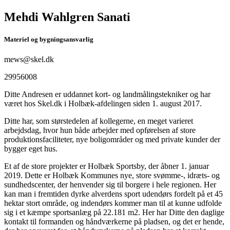
Mehdi Wahlgren Sanati
Materiel og bygningsansvarlig
mews@skel.dk
29956008
Ditte Andresen er uddannet kort- og landmålingstekniker og har
været hos Skel.dk i Holbæk-afdelingen siden 1. august 2017.
Ditte har, som størstedelen af kollegerne, en meget varieret
arbejdsdag, hvor hun både arbejder med opførelsen af store
produktionsfaciliteter, nye boligområder og med private kunder der
bygger eget hus.
Et af de store projekter er Holbæk Sportsby, der åbner 1. januar
2019. Dette er Holbæk Kommunes nye, store svømme-, idræts- og
sundhedscenter, der henvender sig til borgere i hele regionen. Her
kan man i fremtiden dyrke alverdens sport udendørs fordelt på et 45
hektar stort område, og indendørs kommer man til at kunne udfolde
sig i et kæmpe sportsanlæg på 22.181 m2. Her har Ditte den daglige
kontakt til formanden og håndværkerne på pladsen, og det er hende,