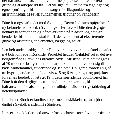
der har ansvaret for, at håndværkerne på pladsen har et korrekt
grundlag at arbejde ud fra. Det vil sige, at Ditte ud fra tegninger og
egne opmålinger blandt andet sørger for fikspunkter og
afsætningsdata til søjler, fundamenter, tribuner og vandbassin.
Ditte har også arbejdet med Svinninge Beton Industris opførelse af
ny betonelementfabrik i Svinninge. Her havde Ditte den daglige
kontakt til formanden og håndværkerne på pladsen, og det var
hende der blandt andet stod for fladenivellement af eksisterende
gulve og afsætning af elementer, vægge og søjler.
I en helt anden boldgade har Ditte været involveret i opførelsen af et
nyt boligområde i Roskilde. Projektet hedder ‘Bifaldet’ og er det nye
boligområde i Roskildes kreative bydel, Musicon. Bifaldet udgøres
af 70 moderne boliger i markant arkitektur, der henvender sig til
både børnefamilier, studerende og seniorer. Boligerne fordeler sig på
tre bygninger der er henholdsvis 4, 5 og 6 etager højt, og projektet
forventes færdigbygget i 2019. I dette spændende boligprojekt har
Ditte haft den daglige kontakt med entreprenøren og blandt andet
haft ansvaret for afsætning af modullinjer, stålskelet og etablering af
kotefikspunkter.
Lars Peter Bloch er landinspektør med beskikkelse og arbejder til
daglig i Skel.dk’s afdeling i Slagelse.
Lars er projektleder med ansvar for typehuse, større byggeprojekter