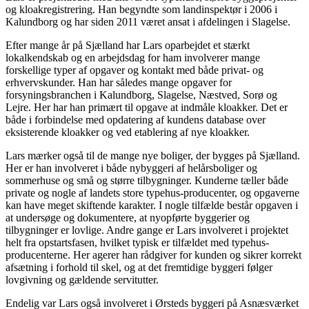
og kloakregistrering. Han begyndte som landinspektør i 2006 i
Kalundborg og har siden 2011 været ansat i afdelingen i Slagelse.
Efter mange år på Sjælland har Lars oparbejdet et stærkt
lokalkendskab og en arbejdsdag for ham involverer mange
forskellige typer af opgaver og kontakt med både privat- og
erhvervskunder. Han har således mange opgaver for
forsyningsbranchen i Kalundborg, Slagelse, Næstved, Sorø og
Lejre. Her har han primært til opgave at indmåle kloakker. Det er
både i forbindelse med opdatering af kundens database over
eksisterende kloakker og ved etablering af nye kloakker.
Lars mærker også til de mange nye boliger, der bygges på Sjælland.
Her er han involveret i både nybyggeri af helårsboliger og
sommerhuse og små og større tilbygninger. Kunderne tæller både
private og nogle af landets store typehus-producenter, og opgaverne
kan have meget skiftende karakter. I nogle tilfælde består opgaven i
at undersøge og dokumentere, at nyopførte byggerier og
tilbygninger er lovlige. Andre gange er Lars involveret i projektet
helt fra opstartsfasen, hvilket typisk er tilfældet med typehus-
producenterne. Her agerer han rådgiver for kunden og sikrer korrekt
afsætning i forhold til skel, og at det fremtidige byggeri følger
lovgivning og gældende servitutter.
Endelig var Lars også involveret i Ørsteds byggeri på Asnæsværket