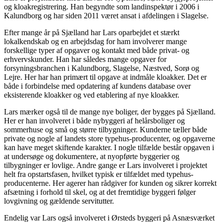
og kloakregistrering. Han begyndte som landinspektør i 2006 i
Kalundborg og har siden 2011 været ansat i afdelingen i Slagelse.
Efter mange år på Sjælland har Lars oparbejdet et stærkt
lokalkendskab og en arbejdsdag for ham involverer mange
forskellige typer af opgaver og kontakt med både privat- og
erhvervskunder. Han har således mange opgaver for
forsyningsbranchen i Kalundborg, Slagelse, Næstved, Sorø og
Lejre. Her har han primært til opgave at indmåle kloakker. Det er
både i forbindelse med opdatering af kundens database over
eksisterende kloakker og ved etablering af nye kloakker.
Lars mærker også til de mange nye boliger, der bygges på Sjælland.
Her er han involveret i både nybyggeri af helårsboliger og
sommerhuse og små og større tilbygninger. Kunderne tæller både
private og nogle af landets store typehus-producenter, og opgaverne
kan have meget skiftende karakter. I nogle tilfælde består opgaven i
at undersøge og dokumentere, at nyopførte byggerier og
tilbygninger er lovlige. Andre gange er Lars involveret i projektet
helt fra opstartsfasen, hvilket typisk er tilfældet med typehus-
producenterne. Her agerer han rådgiver for kunden og sikrer korrekt
afsætning i forhold til skel, og at det fremtidige byggeri følger
lovgivning og gældende servitutter.
Endelig var Lars også involveret i Ørsteds byggeri på Asnæsværket