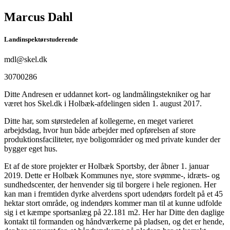
Marcus Dahl
Landinspektørstuderende
mdl@skel.dk
30700286
Ditte Andresen er uddannet kort- og landmålingstekniker og har
været hos Skel.dk i Holbæk-afdelingen siden 1. august 2017.
Ditte har, som størstedelen af kollegerne, en meget varieret
arbejdsdag, hvor hun både arbejder med opførelsen af store
produktionsfaciliteter, nye boligområder og med private kunder der
bygger eget hus.
Et af de store projekter er Holbæk Sportsby, der åbner 1. januar
2019. Dette er Holbæk Kommunes nye, store svømme-, idræts- og
sundhedscenter, der henvender sig til borgere i hele regionen. Her
kan man i fremtiden dyrke alverdens sport udendørs fordelt på et 45
hektar stort område, og indendørs kommer man til at kunne udfolde
sig i et kæmpe sportsanlæg på 22.181 m2. Her har Ditte den daglige
kontakt til formanden og håndværkerne på pladsen, og det er hende,