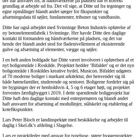
der har ansvaret for, at håndværkerne på pladsen har et korrekt
grundlag at arbejde ud fra. Det vil sige, at Ditte ud fra tegninger og
egne opmålinger blandt andet sørger for fikspunkter og
afsætningsdata til søjler, fundamenter, tribuner og vandbassin.
Ditte har også arbejdet med Svinninge Beton Industris opførelse af
ny betonelementfabrik i Svinninge. Her havde Ditte den daglige
kontakt til formanden og håndværkerne på pladsen, og det var
hende der blandt andet stod for fladenivellement af eksisterende
gulve og afsætning af elementer, vægge og søjler.
I en helt anden boldgade har Ditte været involveret i opførelsen af et
nyt boligområde i Roskilde. Projektet hedder ‘Bifaldet’ og er det nye
boligområde i Roskildes kreative bydel, Musicon. Bifaldet udgøres
af 70 moderne boliger i markant arkitektur, der henvender sig til
både børnefamilier, studerende og seniorer. Boligerne fordeler sig på
tre bygninger der er henholdsvis 4, 5 og 6 etager højt, og projektet
forventes færdigbygget i 2019. I dette spændende boligprojekt har
Ditte haft den daglige kontakt med entreprenøren og blandt andet
haft ansvaret for afsætning af modullinjer, stålskelet og etablering af
kotefikspunkter.
Lars Peter Bloch er landinspektør med beskikkelse og arbejder til
daglig i Skel.dk’s afdeling i Slagelse.
Lars er projektleder med ansvar for typehuse, større byggeprojekter