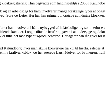
g kloakregistrering. Han begyndte som landinspektør i 2006 i Kalundbor
ab og en arbejdsdag for ham involverer mange forskellige typer af opg
d, Sorø og Lejre. Her har han primært til opgave at indmåle kloakker.
er er han involveret i både nybyggeri af helårsboliger og sommerhuse o
ftende karakter. I nogle tilfælde består opgaven i at undersøge og doku
isk er tilfældet med typehus-producenterne. Her agerer han rådgiver for ku
d Kalundborg, hvor man skulle konvertere fra kul til træflis, således 
f en ny kraftværksblok, og her agerede Lars rådgiver for bygherren, hvi