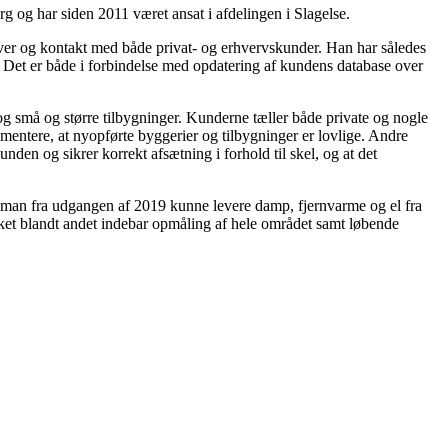
g og har siden 2011 været ansat i afdelingen i Slagelse.
aver og kontakt med både privat- og erhvervskunder. Han har således
 Det er både i forbindelse med opdatering af kundens database over
g små og større tilbygninger. Kunderne tæller både private og nogle
mentere, at nyopførte byggerier og tilbygninger er lovlige. Andre
nden og sikrer korrekt afsætning i forhold til skel, og at det
at man fra udgangen af 2019 kunne levere damp, fjernvarme og el fra
lket blandt andet indebar opmåling af hele området samt løbende