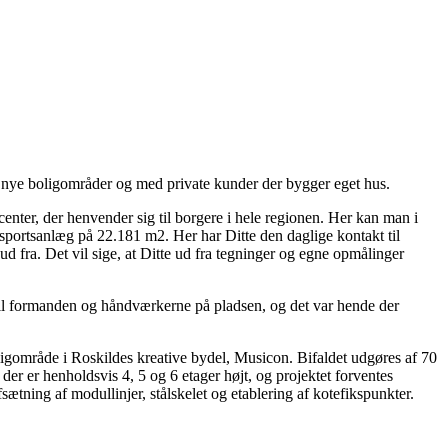
r, nye boligområder og med private kunder der bygger eget hus.
ter, der henvender sig til borgere i hele regionen. Her kan man i
sportsanlæg på 22.181 m2. Her har Ditte den daglige kontakt til
d fra. Det vil sige, at Ditte ud fra tegninger og egne opmålinger
 til formanden og håndværkerne på pladsen, og det var hende der
oligområde i Roskildes kreative bydel, Musicon. Bifaldet udgøres af 70
der er henholdsvis 4, 5 og 6 etager højt, og projektet forventes
ætning af modullinjer, stålskelet og etablering af kotefikspunkter.