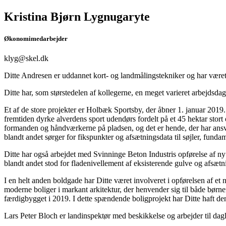
Kristina Bjørn Lygnugaryte
Økonomimedarbejder
klyg@skel.dk
Ditte Andresen er uddannet kort- og landmålingstekniker og har være
Ditte har, som størstedelen af kollegerne, en meget varieret arbejdsd
Et af de store projekter er Holbæk Sportsby, der åbner 1. januar 201
fremtiden dyrke alverdens sport udendørs fordelt på et 45 hektar stor
formanden og håndværkerne på pladsen, og det er hende, der har ansvar
blandt andet sørger for fikspunkter og afsætningsdata til søjler, funda
Ditte har også arbejdet med Svinninge Beton Industris opførelse af n
blandt andet stod for fladenivellement af eksisterende gulve og afsætn
I en helt anden boldgade har Ditte været involveret i opførelsen af et
moderne boliger i markant arkitektur, der henvender sig til både børnef
færdigbygget i 2019. I dette spændende boligprojekt har Ditte haft den
Lars Peter Bloch er landinspektør med beskikkelse og arbejder til dagli