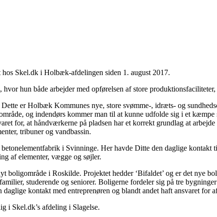
t hos Skel.dk i Holbæk-afdelingen siden 1. august 2017.
ag, hvor hun både arbejder med opførelsen af store produktionsfacilitete
9. Dette er Holbæk Kommunes nye, store svømme-, idræts- og sundhedscen
t område, og indendørs kommer man til at kunne udfolde sig i et kæmpe 
et for, at håndværkerne på pladsen har et korrekt grundlag at arbejde u
menter, tribuner og vandbassin.
y betonelementfabrik i Svinninge. Her havde Ditte den daglige kontakt
ing af elementer, vægge og søjler.
 nyt boligområde i Roskilde. Projektet hedder ‘Bifaldet’ og er det nye b
amilier, studerende og seniorer. Boligerne fordeler sig på tre bygninger 
 daglige kontakt med entreprenøren og blandt andet haft ansvaret for afs
g i Skel.dk’s afdeling i Slagelse.